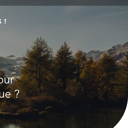
 !
our
ue ?